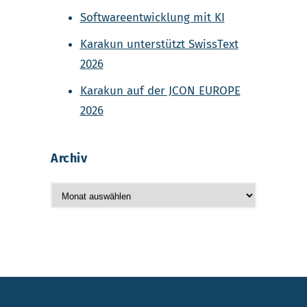
Softwareentwicklung mit KI
Karakun unterstützt SwissText
2026
Karakun auf der JCON EUROPE
2026
Archiv
A
r
c
h
i
v