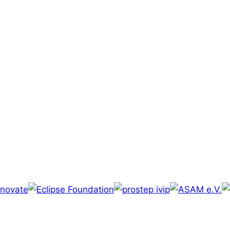
Jobs
Kontakt
Impressum
Datenschutz
AGB
Code of Conduct
© Karakun AG, 2026. Alle Rechte vorbehalten.